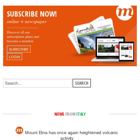
SUBSCRIBE NOW!
online + newspaper
Discover all our
subscription plans and
become a member.
SUBSCRIBE
LOGIN
NEWS
FROM
ITALY
Mount Etna has once again heightened volcanic
activity