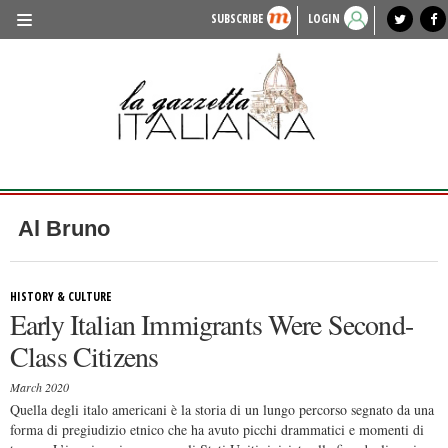
SUBSCRIBE
LOGIN
benvenuto
photo exhibit
news from italy
lagazzettaitaliana.com
events in italy
region of italy
local news
recipes
newspaper archive
TRAVEL
HISTORY & CULTURE
HERITAGE
PEOPLE
Al Bruno
FOOD & WINE
LIFESTYLE
HISTORY & CULTURE
Early Italian Immigrants Were Second-
FASHION
Class Citizens
ENTERTAINMENT
March 2020
SPORTS
Quella degli italo americani è la storia di un lungo percorso segnato da una
forma di pregiudizio etnico che ha avuto picchi drammatici e momenti di