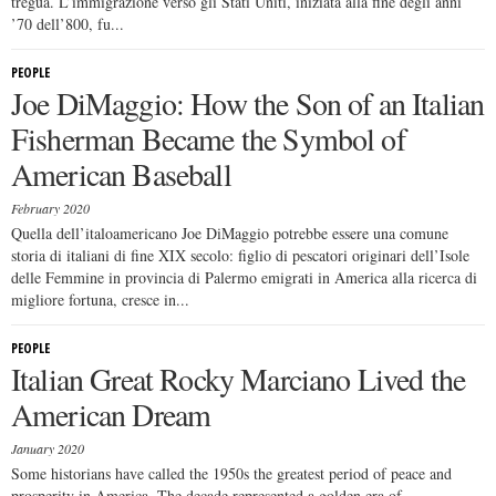
tregua. L’immigrazione verso gli Stati Uniti, iniziata alla fine degli anni
’70 dell’800, fu...
PEOPLE
Joe DiMaggio: How the Son of an Italian
Fisherman Became the Symbol of
American Baseball
February 2020
Quella dell’italoamericano Joe DiMaggio potrebbe essere una comune
storia di italiani di fine XIX secolo: figlio di pescatori originari dell’Isole
delle Femmine in provincia di Palermo emigrati in America alla ricerca di
migliore fortuna, cresce in...
PEOPLE
Italian Great Rocky Marciano Lived the
American Dream
January 2020
Some historians have called the 1950s the greatest period of peace and
prosperity in America. The decade represented a golden era of