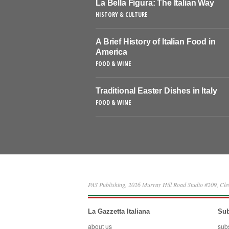
La Bella Figura: The Italian Way
HISTORY & CULTURE
A Brief History of Italian Food in
America
FOOD & WINE
Traditional Easter Dishes in Italy
FOOD & WINE
PAS Publishing, 2026 Murray Hill Road Studio #209, Cl
La Gazzetta Italiana
Sub
about us
sub