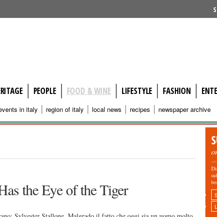
S
ERITAGE
PEOPLE
FOOD & WINE
LIFESTYLE
FASHION
ENT
events in italy
region of italy
local news
recipes
newspaper archive
S
o
Di
su
be
 Has the Eye of the Tiger
ricano: Sylvester Stallone. Malgrado il fatto che oggi sia un uomo molto