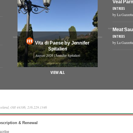
Veal Par
ENTREES
by La Gazzetta
Meat Sa
ENTREES
by La Gazzetta
Vita di Paese by Jennifer
Spitalieri
August 2026
| Jennifer Spitalieri
VIEW ALL
eveland, OH 44106, 216.229.1346
scription & Renewal
scribe