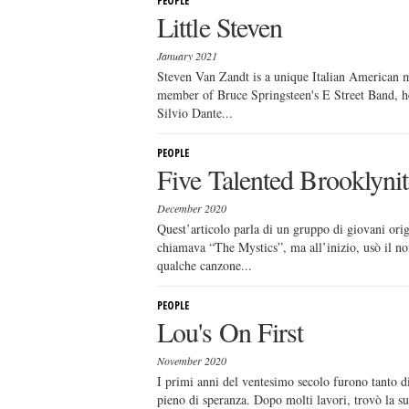
PEOPLE
Little Steven
January 2021
Steven Van Zandt is a unique Italian American m
member of Bruce Springsteen's E Street Band, he
Silvio Dante...
PEOPLE
Five Talented Brooklynit
December 2020
Quest’articolo parla di un gruppo di giovani ori
chiamava “The Mystics”, ma all’inizio, usò il n
qualche canzone...
PEOPLE
Lou's On First
November 2020
I primi anni del ventesimo secolo furono tanto d
pieno di speranza. Dopo molti lavori, trovò la 