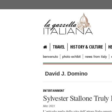
lagazzettaitaliana.com
TRAVEL
HISTORY & CULTURE
H
benvenuto
photo exhibit
news from italy
David J. Domino
ENTERTAINMENT
Sylvester Stallone Truly
May 2021
L’articolo parla della vita dell’attore Italo-ame