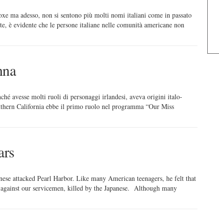
boxe ma adesso, non si sentono più molti nomi italiani come in passato
te, è evidente che le persone italiane nelle comunità americane non
nna
hé avesse molti ruoli di personaggi irlandesi, aveva origini italo-
outhern California ebbe il primo ruolo nel programma “Our Miss
ars
ese attacked Pearl Harbor. Like many American teenagers, he felt that
ack against our servicemen, killed by the Japanese. Although many