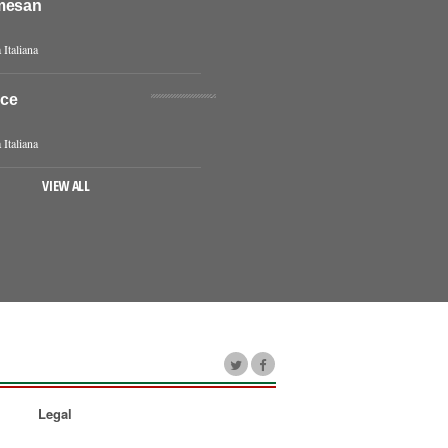
mesan
 Italiana
uce
 Italiana
VIEW ALL
Legal