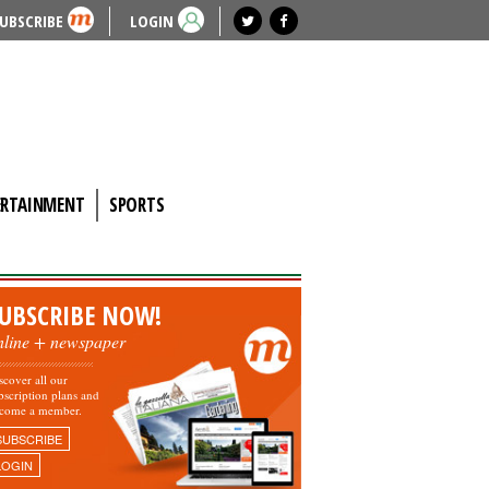
UBSCRIBE
LOGIN
ERTAINMENT
SPORTS
UBSCRIBE NOW!
nline + newspaper
scover all our
bscription plans and
come a member.
SUBSCRIBE
LOGIN