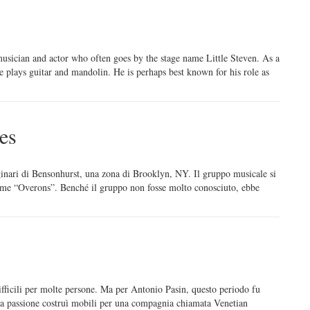
usician and actor who often goes by the stage name Little Steven. As a
 plays guitar and mandolin. He is perhaps best known for his role as
es
ginari di Bensonhurst, una zona di Brooklyn, NY. Il gruppo musicale si
ome “Overons”. Benché il gruppo non fosse molto conosciuto, ebbe
ifficili per molte persone. Ma per Antonio Pasin, questo periodo fu
sua passione costruì mobili per una compagnia chiamata Venetian