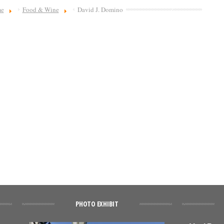
e
Food & Wine
David J. Domino
PHOTO EXHIBIT