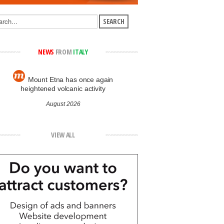
NEWS
FROM
ITALY
Mount Etna has once again
heightened volcanic activity
August 2026
VIEW ALL